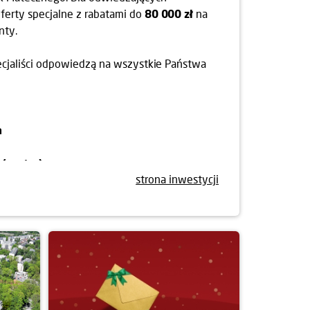
erty specjalne z rabatami do
80 000 zł
na
nty.
ecjaliści odpowiedzą na wszystkie Państwa
a
(parter)
strona inwestycji