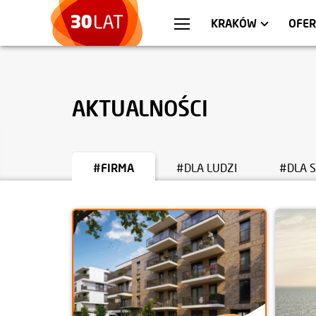
WARSZAWA
MIESZKANIA
WR
AP
KRAKÓW
OFER
AKTUALNOŚCI
#FIRMA
#DLA LUDZI
#DLA 