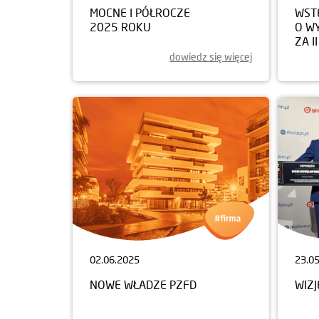
MOCNE I PÓŁROCZE
WST
2025 ROKU
O W
ZA I
dowiedz się więcej
02.06.2025
23.0
NOWE WŁADZE PZFD
WIZ