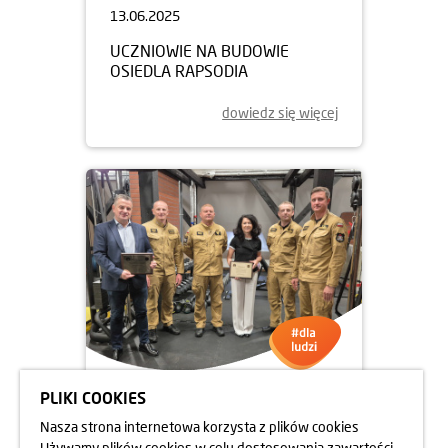
13.06.2025
UCZNIOWIE NA BUDOWIE
OSIEDLA RAPSODIA
dowiedz się więcej
PLIKI COOKIES
05.06.2025
Nasza strona internetowa korzysta z plików cookies
DBAMY O FORMĘ STRAŻAKÓW
Używamy plików cookies w celu dostosowania zawartości