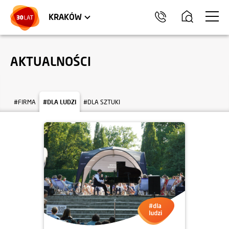
LOKALE USŁUGOWE
TRÓJMIASTO
HEL
KRAKÓW
AKTUALNOŚCI
#FIRMA
#DLA LUDZI
#DLA SZTUKI