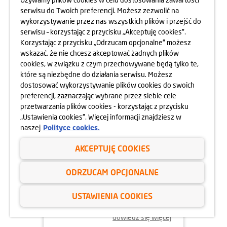
serwisu do Twoich preferencji. Możesz zezwolić na
wykorzystywanie przez nas wszystkich plików i przejść do
dowiedz się więcej
serwisu – korzystając z przycisku „Akceptuję cookies”.
Korzystając z przycisku „Odrzucam opcjonalne” możesz
wskazać, że nie chcesz akceptować żadnych plików
cookies, w związku z czym przechowywane będą tylko te,
które są niezbędne do działania serwisu. Możesz
dostosować wykorzystywanie plików cookies do swoich
preferencji, zaznaczając wybrane przez siebie cele
przetwarzania plików cookies - korzystając z przycisku
„Ustawienia cookies”. Więcej informacji znajdziesz w
naszej
Polityce cookies.
AKCEPTUJĘ COOKIES
02.06.2025
ODRZUCAM OPCJONALNE
ODYSEJA UMYSŁU 2025
USTAWIENIA COOKIES
dowiedz się więcej