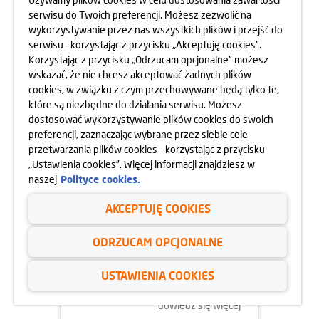
serwisu do Twoich preferencji. Możesz zezwolić na
wykorzystywanie przez nas wszystkich plików i przejść do
dowiedz się więcej
serwisu – korzystając z przycisku „Akceptuję cookies”.
Korzystając z przycisku „Odrzucam opcjonalne” możesz
wskazać, że nie chcesz akceptować żadnych plików
cookies, w związku z czym przechowywane będą tylko te,
które są niezbędne do działania serwisu. Możesz
dostosować wykorzystywanie plików cookies do swoich
preferencji, zaznaczając wybrane przez siebie cele
przetwarzania plików cookies - korzystając z przycisku
„Ustawienia cookies”. Więcej informacji znajdziesz w
naszej
Polityce cookies.
AKCEPTUJĘ COOKIES
02.06.2025
ODRZUCAM OPCJONALNE
ODYSEJA UMYSŁU 2025
USTAWIENIA COOKIES
dowiedz się więcej