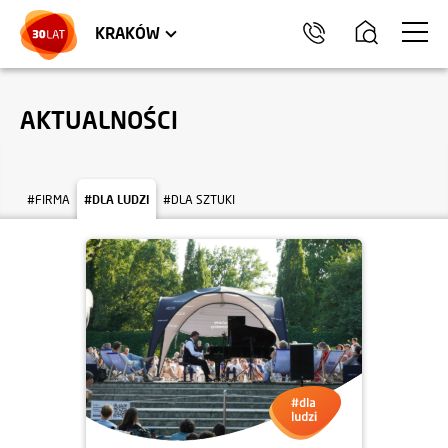
LOKALE USŁUGOWE
TRÓJMIASTO
HEL
KRAKÓW
AKTUALNOŚCI
#FIRMA
#DLA LUDZI
#DLA SZTUKI