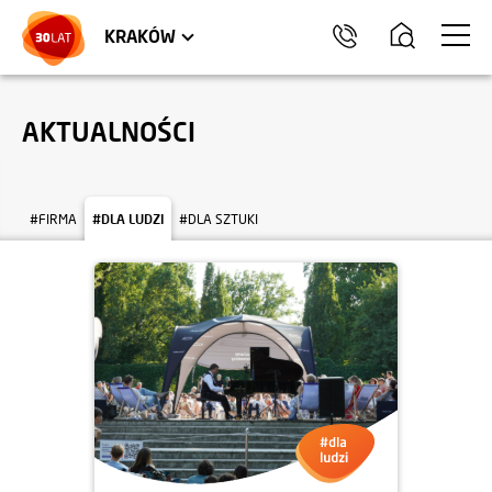
LOKALE USŁUGOWE
TRÓJMIASTO
HEL
KRAKÓW
AKTUALNOŚCI
#FIRMA
#DLA LUDZI
#DLA SZTUKI