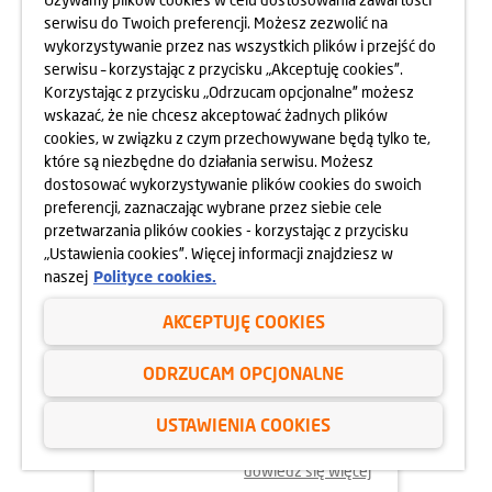
serwisu do Twoich preferencji. Możesz zezwolić na
wykorzystywanie przez nas wszystkich plików i przejść do
dowiedz się więcej
serwisu – korzystając z przycisku „Akceptuję cookies”.
Korzystając z przycisku „Odrzucam opcjonalne” możesz
wskazać, że nie chcesz akceptować żadnych plików
cookies, w związku z czym przechowywane będą tylko te,
które są niezbędne do działania serwisu. Możesz
dostosować wykorzystywanie plików cookies do swoich
preferencji, zaznaczając wybrane przez siebie cele
przetwarzania plików cookies - korzystając z przycisku
„Ustawienia cookies”. Więcej informacji znajdziesz w
naszej
Polityce cookies.
AKCEPTUJĘ COOKIES
02.06.2025
ODRZUCAM OPCJONALNE
ODYSEJA UMYSŁU 2025
USTAWIENIA COOKIES
dowiedz się więcej