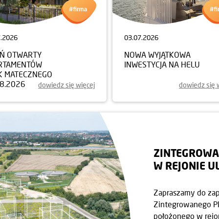
7.2026
03.07.2026
EŃ OTWARTY
NOWA WYJĄTKOWA
RTAMENTÓW
INWESTYCJA NA HELU
K MATECZNEGO
08.2026
dowiedz się więcej
dowiedz się 
ZINTEGROWA
W REJONIE U
Zapraszamy do zap
Zintegrowanego Pl
położonego w rejon