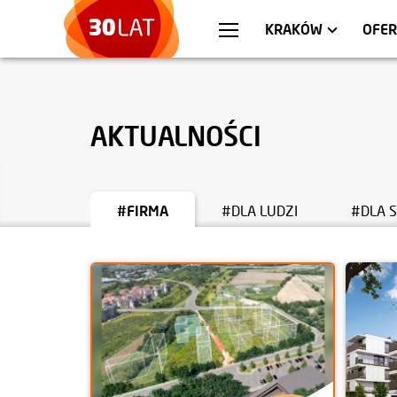
WARSZAWA
MIESZKANIA
WR
AP
KRAKÓW
OFER
AKTUALNOŚCI
#FIRMA
#DLA LUDZI
#DLA 