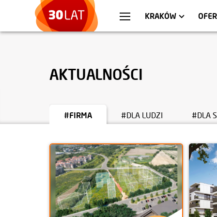
WARSZAWA
MIESZKANIA
WR
AP
KRAKÓW
OFER
AKTUALNOŚCI
#FIRMA
#DLA LUDZI
#DLA 