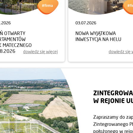
7.2026
03.07.2026
EŃ OTWARTY
NOWA WYJĄTKOWA
RTAMENTÓW
INWESTYCJA NA HELU
K MATECZNEGO
08.2026
dowiedz się więcej
dowiedz się 
ZINTEGROWA
W REJONIE U
Zapraszamy do zap
Zintegrowanego Pl
położonego w rejon