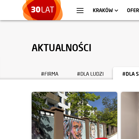
WARSZAWA
MIESZKANIA
WR
AP
KRAKÓW
OFER
AKTUALNOŚCI
#FIRMA
#DLA LUDZI
#DLA S