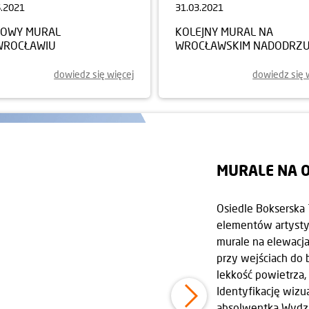
6.2021
31.03.2021
ZOWY MURAL
KOLEJNY MURAL NA
WROCŁAWIU
WROCŁAWSKIM NADODRZ
dowiedz się więcej
dowiedz się 
MURALE NA 
Osiedle Bokserska 
elementów artysty
murale na elewacja
przy wejściach do 
lekkość powietrza,
Identyfikację wizu
absolwentka Wydzi