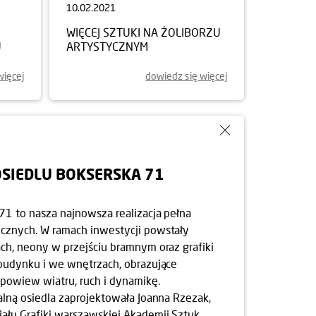
10.02.2021
WIĘCEJ SZTUKI NA ŻOLIBORZU
U
ARTYSTYCZNYM
więcej
dowiedz się więcej
OSIEDLU BOKSERSKA 71
71 to nasza najnowsza realizacja pełna
cznych. W ramach inwestycji powstały
ch, neony w przejściu bramnym oraz grafiki
budynku i we wnętrzach, obrazujące
 powiew wiatru, ruch i dynamikę.
alną osiedla zaprojektowała Joanna Rzezak,
ału Grafiki warszawskiej Akademii Sztuk