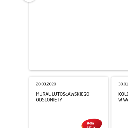
30.0
KOL
W W