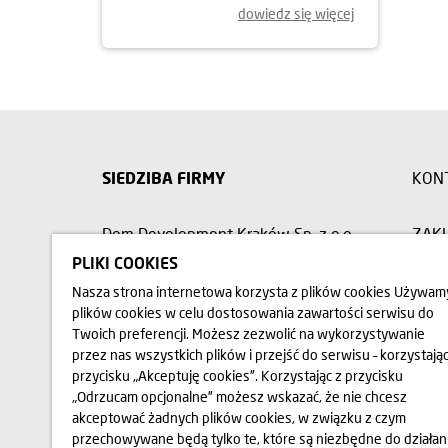
dowiedz się więcej
SIEDZIBA FIRMY
KON
Dom Development Kraków Sp. z o.o.
ZAK
ul. Wadowicka 3A, 30-347 Kraków
PLIKI COOKIES
RELA
Nasza strona internetowa korzysta z plików cookies Używam
plików cookies w celu dostosowania zawartości serwisu do
12 312 37 00
Twoich preferencji. Możesz zezwolić na wykorzystywanie
OPIN
przez nas wszystkich plików i przejść do serwisu – korzystając
przycisku „Akceptuję cookies”. Korzystając z przycisku
„Odrzucam opcjonalne” możesz wskazać, że nie chcesz
akceptować żadnych plików cookies, w związku z czym
Przedstawione na stronie internetowej www.domd.pl wizualizacj
Wygląd budynku oraz zagospodarowanie terenu mogą nieznacznie u
przechowywane będą tylko te, które są niezbędne do działan