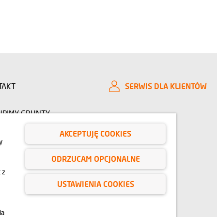
TAKT
SERWIS DLA KLIENTÓW
UPIMY GRUNTY
AKCEPTUJĘ COOKIES
CJE INWESTORSKIE
O NAS
y
ODRZUCAM OPCJONALNE
IE
BLOG
 z
USTAWIENIA COOKIES
e, animacje oraz modele budynku mają charakter poglądowy.
lec zmianie na etapie realizacji. Zmianie nie ulegną istotne
ia