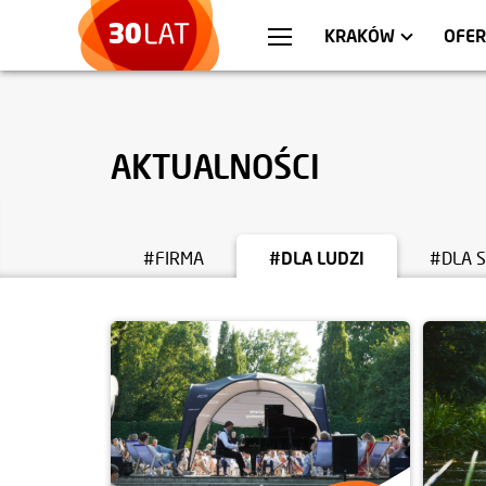
WARSZAWA
MIESZKANIA
WR
AP
KRAKÓW
OFER
AKTUALNOŚCI
#FIRMA
#DLA LUDZI
#DLA 