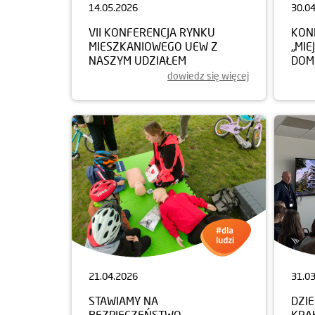
14.05.2026
30.0
VII KONFERENCJA RYNKU
KON
MIESZKANIOWEGO UEW Z
„MIE
NASZYM UDZIAŁEM
DOM
dowiedz się więcej
21.04.2026
31.0
STAWIAMY NA
DZI
BEZPIECZEŃSTWO
KRA