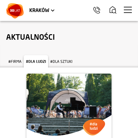
LOKALE USŁUGOWE
TRÓJMIASTO
HEL
KRAKÓW
AKTUALNOŚCI
#FIRMA
#DLA LUDZI
#DLA SZTUKI