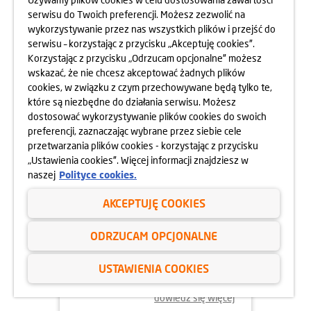
serwisu do Twoich preferencji. Możesz zezwolić na
wykorzystywanie przez nas wszystkich plików i przejść do
dowiedz się więcej
serwisu – korzystając z przycisku „Akceptuję cookies”.
Korzystając z przycisku „Odrzucam opcjonalne” możesz
wskazać, że nie chcesz akceptować żadnych plików
cookies, w związku z czym przechowywane będą tylko te,
które są niezbędne do działania serwisu. Możesz
dostosować wykorzystywanie plików cookies do swoich
preferencji, zaznaczając wybrane przez siebie cele
przetwarzania plików cookies - korzystając z przycisku
„Ustawienia cookies”. Więcej informacji znajdziesz w
naszej
Polityce cookies.
AKCEPTUJĘ COOKIES
02.06.2025
ODRZUCAM OPCJONALNE
ODYSEJA UMYSŁU 2025
USTAWIENIA COOKIES
dowiedz się więcej