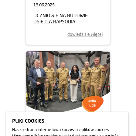
13.06.2025
UCZNIOWIE NA BUDOWIE
OSIEDLA RAPSODIA
dowiedz się więcej
PLIKI COOKIES
05.06.2025
Nasza strona internetowa korzysta z plików cookies
DBAMY O FORMĘ STRAŻAKÓW
Używamy plików cookies w celu dostosowania zawartości