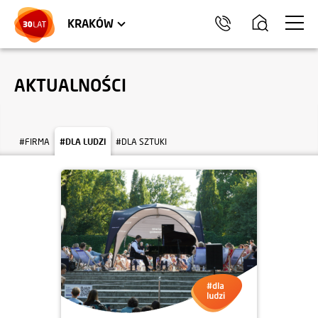
LOKALE USŁUGOWE
TRÓJMIASTO
HEL
KRAKÓW
AKTUALNOŚCI
#FIRMA
#DLA LUDZI
#DLA SZTUKI