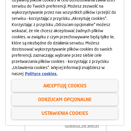
serwisu do Twoich preferencji. Możesz zezwolić na
wykorzystywanie przez nas wszystkich plików i przejść do
dowiedz się więcej
serwisu – korzystając z przycisku „Akceptuję cookies”.
Korzystając z przycisku „Odrzucam opcjonalne” możesz
wskazać, że nie chcesz akceptować żadnych plików
cookies, w związku z czym przechowywane będą tylko te,
które są niezbędne do działania serwisu. Możesz
dostosować wykorzystywanie plików cookies do swoich
preferencji, zaznaczając wybrane przez siebie cele
przetwarzania plików cookies - korzystając z przycisku
„Ustawienia cookies”. Więcej informacji znajdziesz w
naszej
Polityce cookies.
AKCEPTUJĘ COOKIES
02.06.2025
ODRZUCAM OPCJONALNE
ODYSEJA UMYSŁU 2025
USTAWIENIA COOKIES
dowiedz się więcej