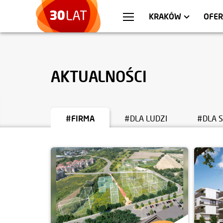
WARSZAWA
MIESZKANIA
WR
AP
KRAKÓW
OFER
AKTUALNOŚCI
#FIRMA
#DLA LUDZI
#DLA 