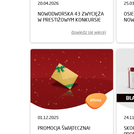
20.04.2026
25.0
NOWODWORSKA 43 ZWYCIĘŻA
OSIE
W PRESTIŻOWYM KONKURSIE
NOW
dowiedz się więcej
01.12.2025
24.1
PROMOCJA ŚWIĄTECZNA!
SKOR
PROM