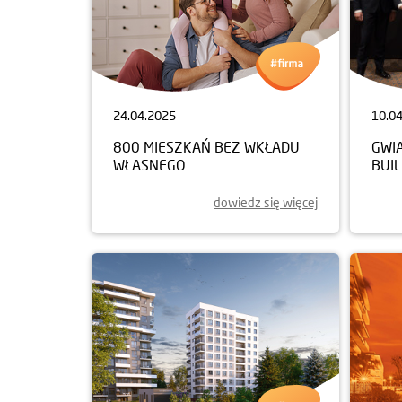
24.04.2025
10.0
800 MIESZKAŃ BEZ WKŁADU
GWI
WŁASNEGO
BUI
dowiedz się więcej