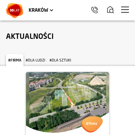
LOKALE USŁUGOWE
TRÓJMIASTO
HEL
KRAKÓW
AKTUALNOŚCI
#FIRMA
#DLA LUDZI
#DLA SZTUKI