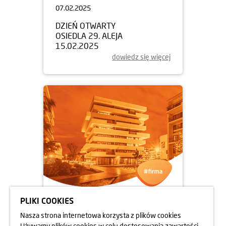
07.02.2025
DZIEŃ OTWARTY
OSIEDLA 29. ALEJA
15.02.2025
dowiedz się więcej
PLIKI COOKIES
05.02.2025
Nasza strona internetowa korzysta z plików cookies
NOWY ZARZĄD PZFD KRAKÓW
Używamy plików cookies w celu dostosowania zawartości