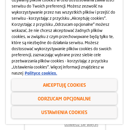
serwisu do Twoich preferencji. Możesz zezwolić na
wykorzystywanie przez nas wszystkich plików i przejść do
dowiedz się więcej
serwisu – korzystając z przycisku „Akceptuję cookies”.
Korzystając z przycisku „Odrzucam opcjonalne” możesz
wskazać, że nie chcesz akceptować żadnych plików
cookies, w związku z czym przechowywane będą tylko te,
które są niezbędne do działania serwisu. Możesz
dostosować wykorzystywanie plików cookies do swoich
preferencji, zaznaczając wybrane przez siebie cele
przetwarzania plików cookies - korzystając z przycisku
„Ustawienia cookies”. Więcej informacji znajdziesz w
naszej
Polityce cookies.
AKCEPTUJĘ COOKIES
03.02.2025
ODRZUCAM OPCJONALNE
DZIEŃ OTWARTY OSIEDLA
GÓRKA NARODOWA
USTAWIENIA COOKIES
08.02.2025
dowiedz się więcej