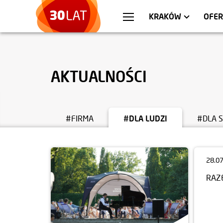
WARSZAWA
MIESZKANIA
WR
AP
KRAKÓW
OFER
AKTUALNOŚCI
#FIRMA
#DLA LUDZI
#DLA 
28.0
RAZ