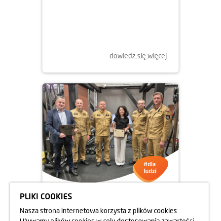
13.06.2025
UCZNIOWIE NA BUDOWIE
OSIEDLA RAPSODIA
dowiedz się więcej
PLIKI COOKIES
05.06.2025
Nasza strona internetowa korzysta z plików cookies
DBAMY O FORMĘ STRAŻAKÓW
Używamy plików cookies w celu dostosowania zawartości