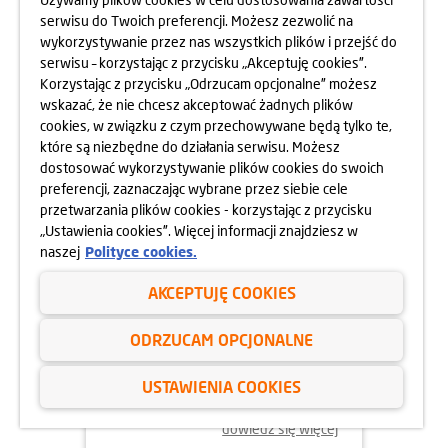
serwisu do Twoich preferencji. Możesz zezwolić na
wykorzystywanie przez nas wszystkich plików i przejść do
dowiedz się więcej
serwisu – korzystając z przycisku „Akceptuję cookies”.
Korzystając z przycisku „Odrzucam opcjonalne” możesz
wskazać, że nie chcesz akceptować żadnych plików
cookies, w związku z czym przechowywane będą tylko te,
które są niezbędne do działania serwisu. Możesz
dostosować wykorzystywanie plików cookies do swoich
preferencji, zaznaczając wybrane przez siebie cele
przetwarzania plików cookies - korzystając z przycisku
„Ustawienia cookies”. Więcej informacji znajdziesz w
naszej
Polityce cookies.
AKCEPTUJĘ COOKIES
02.06.2025
ODRZUCAM OPCJONALNE
ODYSEJA UMYSŁU 2025
USTAWIENIA COOKIES
dowiedz się więcej