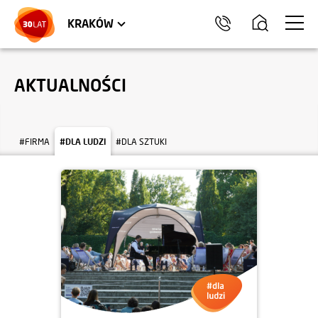
LOKALE USŁUGOWE
TRÓJMIASTO
HEL
KRAKÓW
AKTUALNOŚCI
#FIRMA
#DLA LUDZI
#DLA SZTUKI