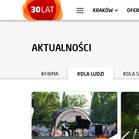
WARSZAWA
MIESZKANIA
WR
AP
KRAKÓW
OFER
AKTUALNOŚCI
#FIRMA
#DLA LUDZI
#DLA 