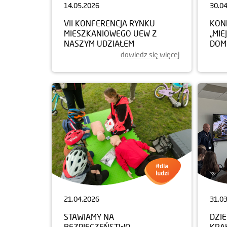
14.05.2026
30.0
VII KONFERENCJA RYNKU
KON
MIESZKANIOWEGO UEW Z
„MIE
NASZYM UDZIAŁEM
DOM
dowiedz się więcej
21.04.2026
31.0
STAWIAMY NA
DZI
BEZPIECZEŃSTWO
KRA