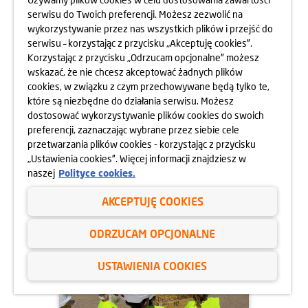
serwisu do Twoich preferencji. Możesz zezwolić na
wykorzystywanie przez nas wszystkich plików i przejść do
serwisu – korzystając z przycisku „Akceptuję cookies”.
Korzystając z przycisku „Odrzucam opcjonalne” możesz
wskazać, że nie chcesz akceptować żadnych plików
cookies, w związku z czym przechowywane będą tylko te,
które są niezbędne do działania serwisu. Możesz
dostosować wykorzystywanie plików cookies do swoich
preferencji, zaznaczając wybrane przez siebie cele
przetwarzania plików cookies - korzystając z przycisku
03.07.2025
„Ustawienia cookies”. Więcej informacji znajdziesz w
X MISTRZOSTWA ŚWIATA DZIECI
naszej
Polityce cookies.
Z DOMÓW DZIECKA
W PIŁCE NOŻNEJ
AKCEPTUJĘ COOKIES
dowiedz się więcej
ODRZUCAM OPCJONALNE
USTAWIENIA COOKIES