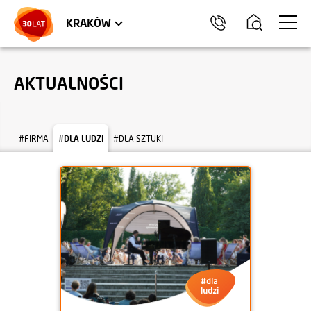
LOKALE USŁUGOWE
TRÓJMIASTO
HEL
KRAKÓW
AKTUALNOŚCI
#FIRMA
#DLA LUDZI
#DLA SZTUKI