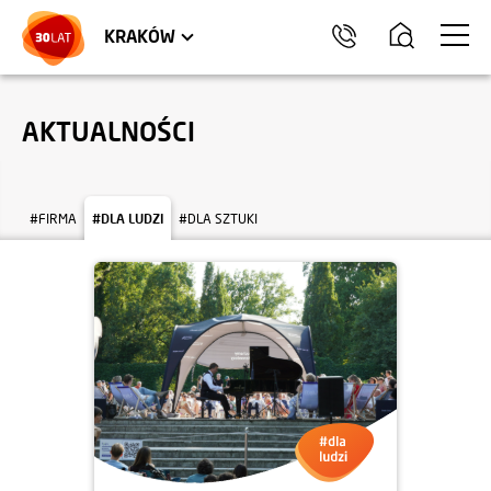
LOKALE USŁUGOWE
TRÓJMIASTO
HEL
KRAKÓW
AKTUALNOŚCI
#FIRMA
#DLA LUDZI
#DLA SZTUKI