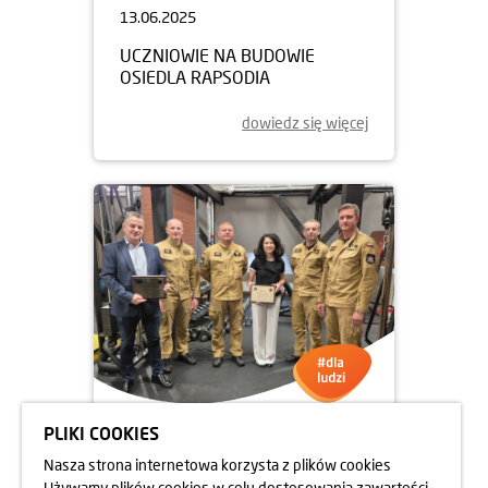
13.06.2025
UCZNIOWIE NA BUDOWIE
OSIEDLA RAPSODIA
dowiedz się więcej
PLIKI COOKIES
05.06.2025
Nasza strona internetowa korzysta z plików cookies
DBAMY O FORMĘ STRAŻAKÓW
Używamy plików cookies w celu dostosowania zawartości