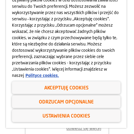
serwisu do Twoich preferencji. Możesz zezwolić na
wykorzystywanie przez nas wszystkich plików i przejść do
dowiedz się więcej
serwisu – korzystając z przycisku „Akceptuję cookies”.
Korzystając z przycisku „Odrzucam opcjonalne” możesz
wskazać, że nie chcesz akceptować żadnych plików
cookies, w związku z czym przechowywane będą tylko te,
które są niezbędne do działania serwisu. Możesz
dostosować wykorzystywanie plików cookies do swoich
preferencji, zaznaczając wybrane przez siebie cele
przetwarzania plików cookies - korzystając z przycisku
„Ustawienia cookies”. Więcej informacji znajdziesz w
naszej
Polityce cookies.
AKCEPTUJĘ COOKIES
02.06.2025
ODRZUCAM OPCJONALNE
ODYSEJA UMYSŁU 2025
USTAWIENIA COOKIES
dowiedz się więcej