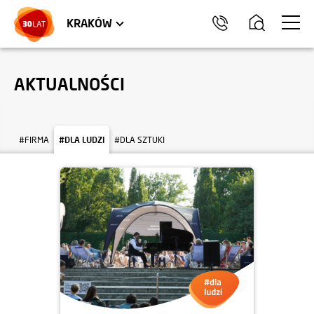
LOKALE USŁUGOWE
TRÓJMIASTO
HEL
KRAKÓW
AKTUALNOŚCI
#FIRMA
#DLA LUDZI
#DLA SZTUKI