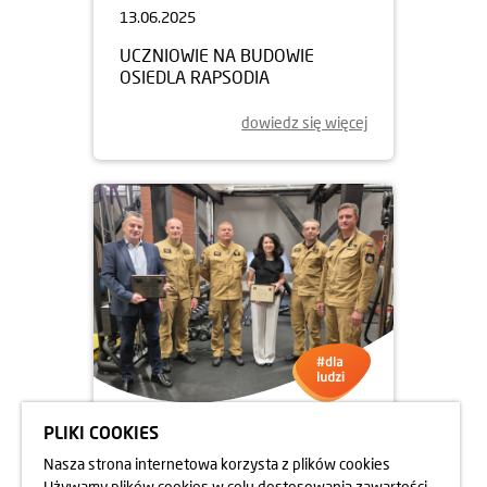
13.06.2025
UCZNIOWIE NA BUDOWIE
OSIEDLA RAPSODIA
dowiedz się więcej
PLIKI COOKIES
05.06.2025
Nasza strona internetowa korzysta z plików cookies
DBAMY O FORMĘ STRAŻAKÓW
Używamy plików cookies w celu dostosowania zawartości