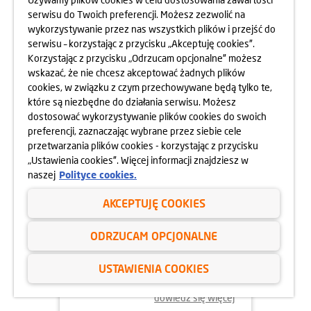
serwisu do Twoich preferencji. Możesz zezwolić na
wykorzystywanie przez nas wszystkich plików i przejść do
dowiedz się więcej
serwisu – korzystając z przycisku „Akceptuję cookies”.
Korzystając z przycisku „Odrzucam opcjonalne” możesz
wskazać, że nie chcesz akceptować żadnych plików
cookies, w związku z czym przechowywane będą tylko te,
które są niezbędne do działania serwisu. Możesz
dostosować wykorzystywanie plików cookies do swoich
preferencji, zaznaczając wybrane przez siebie cele
przetwarzania plików cookies - korzystając z przycisku
„Ustawienia cookies”. Więcej informacji znajdziesz w
naszej
Polityce cookies.
AKCEPTUJĘ COOKIES
02.06.2025
ODRZUCAM OPCJONALNE
ODYSEJA UMYSŁU 2025
USTAWIENIA COOKIES
dowiedz się więcej