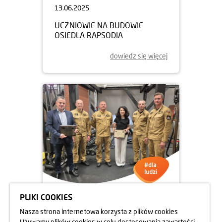
13.06.2025
UCZNIOWIE NA BUDOWIE
OSIEDLA RAPSODIA
dowiedz się więcej
PLIKI COOKIES
05.06.2025
Nasza strona internetowa korzysta z plików cookies
DBAMY O FORMĘ STRAŻAKÓW
Używamy plików cookies w celu dostosowania zawartości