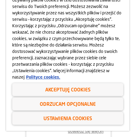
serwisu do Twoich preferencji. Możesz zezwolić na
wykorzystywanie przez nas wszystkich plików i przejść do
dowiedz się więcej
serwisu – korzystając z przycisku „Akceptuję cookies”.
Korzystając z przycisku „Odrzucam opcjonalne” możesz
wskazać, że nie chcesz akceptować żadnych plików
cookies, w związku z czym przechowywane będą tylko te,
które są niezbędne do działania serwisu. Możesz
dostosować wykorzystywanie plików cookies do swoich
preferencji, zaznaczając wybrane przez siebie cele
przetwarzania plików cookies - korzystając z przycisku
„Ustawienia cookies”. Więcej informacji znajdziesz w
naszej
Polityce cookies.
AKCEPTUJĘ COOKIES
02.06.2025
ODRZUCAM OPCJONALNE
ODYSEJA UMYSŁU 2025
USTAWIENIA COOKIES
dowiedz się więcej