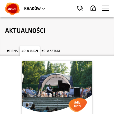
LOKALE USŁUGOWE
TRÓJMIASTO
HEL
KRAKÓW
AKTUALNOŚCI
#FIRMA
#DLA LUDZI
#DLA SZTUKI