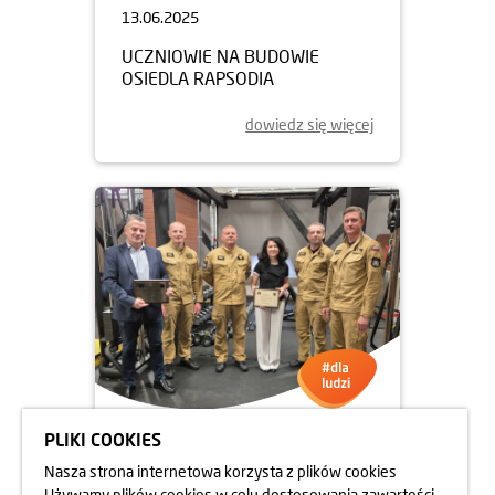
13.06.2025
UCZNIOWIE NA BUDOWIE
OSIEDLA RAPSODIA
dowiedz się więcej
PLIKI COOKIES
05.06.2025
Nasza strona internetowa korzysta z plików cookies
DBAMY O FORMĘ STRAŻAKÓW
Używamy plików cookies w celu dostosowania zawartości