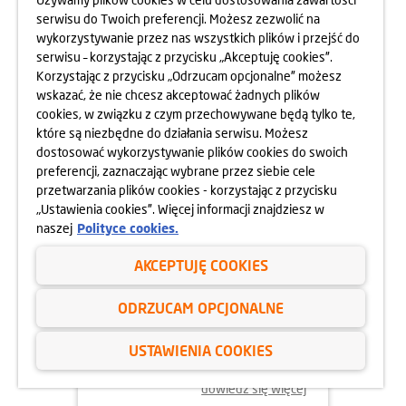
serwisu do Twoich preferencji. Możesz zezwolić na
wykorzystywanie przez nas wszystkich plików i przejść do
dowiedz się więcej
serwisu – korzystając z przycisku „Akceptuję cookies”.
Korzystając z przycisku „Odrzucam opcjonalne” możesz
wskazać, że nie chcesz akceptować żadnych plików
cookies, w związku z czym przechowywane będą tylko te,
które są niezbędne do działania serwisu. Możesz
dostosować wykorzystywanie plików cookies do swoich
preferencji, zaznaczając wybrane przez siebie cele
przetwarzania plików cookies - korzystając z przycisku
„Ustawienia cookies”. Więcej informacji znajdziesz w
naszej
Polityce cookies.
AKCEPTUJĘ COOKIES
02.06.2025
ODRZUCAM OPCJONALNE
ODYSEJA UMYSŁU 2025
USTAWIENIA COOKIES
dowiedz się więcej