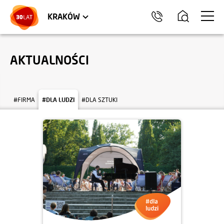
LOKALE USŁUGOWE
TRÓJMIASTO
HEL
KRAKÓW
AKTUALNOŚCI
#FIRMA
#DLA LUDZI
#DLA SZTUKI