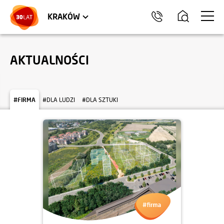
LOKALE USŁUGOWE
TRÓJMIASTO
HEL
KRAKÓW
AKTUALNOŚCI
#FIRMA
#DLA LUDZI
#DLA SZTUKI