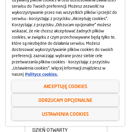
serwisu do Twoich preferencji. Możesz zezwolić na
23.02.2025
wykorzystywanie przez nas wszystkich plików i przejść do
DZIEŃ OTWARTY OSIEDLA
serwisu – korzystając z przycisku „Akceptuję cookies”.
GÓRKA NARODOWA
Korzystając z przycisku „Odrzucam opcjonalne” możesz
01.03.2025
wskazać, że nie chcesz akceptować żadnych plików
dowiedz się więcej
cookies, w związku z czym przechowywane będą tylko te,
które są niezbędne do działania serwisu. Możesz
dostosować wykorzystywanie plików cookies do swoich
preferencji, zaznaczając wybrane przez siebie cele
przetwarzania plików cookies - korzystając z przycisku
„Ustawienia cookies”. Więcej informacji znajdziesz w
naszej
Polityce cookies.
AKCEPTUJĘ COOKIES
ODRZUCAM OPCJONALNE
USTAWIENIA COOKIES
07.02.2025
DZIEŃ OTWARTY