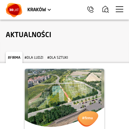
LOKALE USŁUGOWE
TRÓJMIASTO
HEL
KRAKÓW
AKTUALNOŚCI
#FIRMA
#DLA LUDZI
#DLA SZTUKI