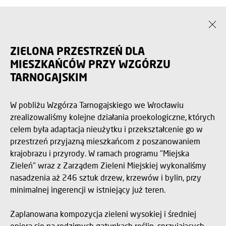
ZIELONA PRZESTRZEŃ DLA
MIESZKAŃCÓW PRZY WZGÓRZU
TARNOGAJSKIM
W pobliżu Wzgórza Tarnogajskiego we Wrocławiu
zrealizowaliśmy kolejne działania proekologiczne, których
celem była adaptacja nieużytku i przekształcenie go w
przestrzeń przyjazną mieszkańcom z poszanowaniem
krajobrazu i przyrody. W ramach programu "Miejska
Zieleń" wraz z Zarządem Zieleni Miejskiej wykonaliśmy
nasadzenia aż 246 sztuk drzew, krzewów i bylin, przy
minimalnej ingerencji w istniejący już teren.
Zaplanowana kompozycja zieleni wysokiej i średniej
opiera się na rodzimych gatunkach roślin, sprzyjających