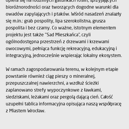
bioróżnorodności oraz tworzących dogodne warunki dla
owadów zapylających i ptaków. Wśród nasadzeń znalazły
się m.in.: grab pospolity, lipa szerokolistna, grusza
pospolita i bez czarny. Co ważne, istotnym elementem
projektu jest także "Sad Mieszkańca", czyli
ogólnodostępna przestrzeń z drzewami i krzewami
owocowymi, pełniąca funkcję rekreacyjną, edukacyjną i
integracyjną, jednocześnie wspierając lokalny ekosystem.
W ramach zagospodarowania terenu, w kolejnym etapie
powstanie również ciąg pieszy o mineralnej,
przepuszczalnej nawierzchni, a wzdłuż ścieżki
zaplanowano strefy wypoczynkowe z ławkami,
siedziskami, leżakami oraz pergolą dającą cień. Całość
uzupełni tablica informacyjna opisująca naszą współpracę
z Miastem Wrocław.