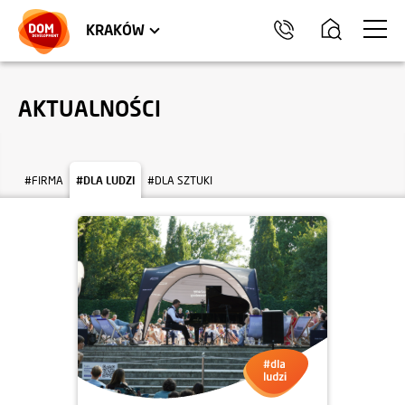
LOKALE USŁUGOWE
TRÓJMIASTO
HEL
KRAKÓW
AKTUALNOŚCI
#FIRMA
#DLA LUDZI
#DLA SZTUKI