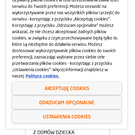
14.07.2025
serwisu do Twoich preferencji. Możesz zezwolić na
CYRKOPOLE, CZYLI TRZY
wykorzystywanie przez nas wszystkich plików i przejść do
CYRKOWE DNI NA PSIM POLU
serwisu – korzystając z przycisku „Akceptuję cookies”.
Korzystając z przycisku „Odrzucam opcjonalne” możesz
dowiedz się więcej
wskazać, że nie chcesz akceptować żadnych plików
cookies, w związku z czym przechowywane będą tylko te,
które są niezbędne do działania serwisu. Możesz
dostosować wykorzystywanie plików cookies do swoich
preferencji, zaznaczając wybrane przez siebie cele
przetwarzania plików cookies - korzystając z przycisku
„Ustawienia cookies”. Więcej informacji znajdziesz w
naszej
Polityce cookies.
AKCEPTUJĘ COOKIES
ODRZUCAM OPCJONALNE
03.07.2025
USTAWIENIA COOKIES
X MISTRZOSTWA ŚWIATA DZIECI
Z DOMÓW DZIECKA