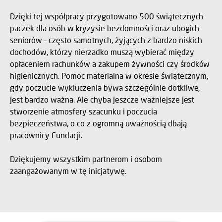
ŚWIĄTECZNA POMOC
Święta to czas bliskości i uważności – także wobec tych,
którzy na co dzień mierzą się z najtrudniejszymi
wyborami.
Dlatego Grupa Dom Development z dumą wsparła
działania Fundacja Daj Herbatę, realizowane we
współpracy z Urzędem Dzielnicy Bemowo.
Dzięki tej współpracy przygotowano 500 świątecznych
paczek dla osób w kryzysie bezdomności oraz ubogich
seniorów – często samotnych, żyjących z bardzo niskich
dochodów, którzy nierzadko muszą wybierać między
opłaceniem rachunków a zakupem żywności czy środków
higienicznych. Pomoc materialna w okresie świątecznym,