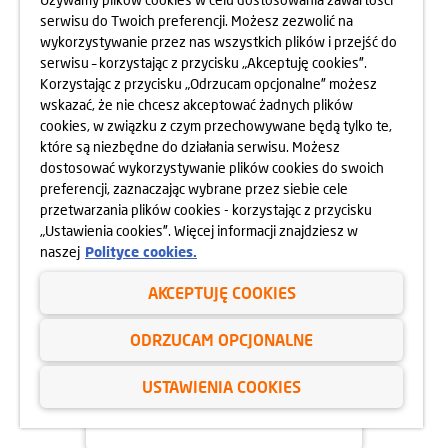
serwisu do Twoich preferencji. Możesz zezwolić na
wykorzystywanie przez nas wszystkich plików i przejść do
serwisu – korzystając z przycisku „Akceptuję cookies”.
Korzystając z przycisku „Odrzucam opcjonalne” możesz
wskazać, że nie chcesz akceptować żadnych plików
cookies, w związku z czym przechowywane będą tylko te,
które są niezbędne do działania serwisu. Możesz
dostosować wykorzystywanie plików cookies do swoich
preferencji, zaznaczając wybrane przez siebie cele
przetwarzania plików cookies - korzystając z przycisku
03.07.2025
„Ustawienia cookies”. Więcej informacji znajdziesz w
X MISTRZOSTWA ŚWIATA DZIECI
naszej
Polityce cookies.
Z DOMÓW DZIECKA
W PIŁCE NOŻNEJ
AKCEPTUJĘ COOKIES
dowiedz się więcej
ODRZUCAM OPCJONALNE
USTAWIENIA COOKIES