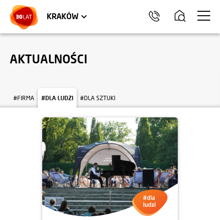
LOKALE USŁUGOWE
TRÓJMIASTO
HEL
KRAKÓW
AKTUALNOŚCI
#FIRMA
#DLA LUDZI
#DLA SZTUKI