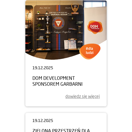
gdy poczucie wykluczenia bywa szczególnie dotkliwe,
jest bardzo ważna. Ale chyba jeszcze ważniejsze jest
stworzenie atmosfery szacunku i poczucia
bezpieczeństwa, o co z ogromną uważnością dbają
pracownicy Fundacji.
Dziękujemy wszystkim partnerom i osobom
zaangażowanym w tę inicjatywę.