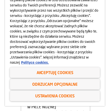
CYRKOPOLE, CZYLI TRZY
serwisu do Twoich preferencji. Możesz zezwolić na
CYRKOWE DNI NA PSIM POLU
wykorzystywanie przez nas wszystkich plików i przejść do
serwisu – korzystając z przycisku „Akceptuję cookies”.
dowiedz się więcej
Korzystając z przycisku „Odrzucam opcjonalne” możesz
wskazać, że nie chcesz akceptować żadnych plików
cookies, w związku z czym przechowywane będą tylko te,
które są niezbędne do działania serwisu. Możesz
dostosować wykorzystywanie plików cookies do swoich
preferencji, zaznaczając wybrane przez siebie cele
przetwarzania plików cookies - korzystając z przycisku
„Ustawienia cookies”. Więcej informacji znajdziesz w
naszej
Polityce cookies.
AKCEPTUJĘ COOKIES
ODRZUCAM OPCJONALNE
03.07.2025
USTAWIENIA COOKIES
X MISTRZOSTWA ŚWIATA DZIECI
Z DOMÓW DZIECKA
W PIŁCE NOŻNEJ