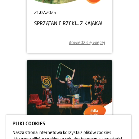
21.07.2025
SPRZĄTANIE RZEKI... Z KAJAKA!
dowiedz się więcej
PLIKI COOKIES
14.07.2025
Nasza strona internetowa korzysta z plików cookies
Używamy plików cookies w celu dostosowania zawartości