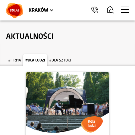
LOKALE USŁUGOWE
TRÓJMIASTO
HEL
KRAKÓW
AKTUALNOŚCI
#FIRMA
#DLA LUDZI
#DLA SZTUKI