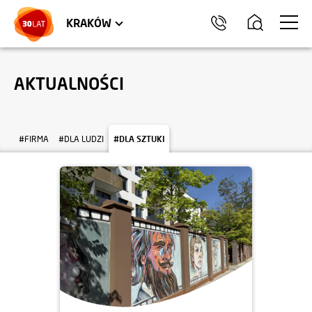
LOKALE USŁUGOWE
TRÓJMIASTO
HEL
KRAKÓW
AKTUALNOŚCI
#FIRMA
#DLA LUDZI
#DLA SZTUKI