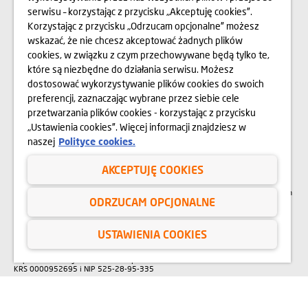
O NAS
serwisu – korzystając z przycisku „Akceptuję cookies”.
Korzystając z przycisku „Odrzucam opcjonalne” możesz
wskazać, że nie chcesz akceptować żadnych plików
OPINIE
cookies, w związku z czym przechowywane będą tylko te,
które są niezbędne do działania serwisu. Możesz
BLOG
dostosować wykorzystywanie plików cookies do swoich
preferencji, zaznaczając wybrane przez siebie cele
przetwarzania plików cookies - korzystając z przycisku
Przedstawione na stronie internetowej www.domd.pl wizualizacje, animacje oraz
„Ustawienia cookies”. Więcej informacji znajdziesz w
modele budynku mają charakter poglądowy. Wygląd budynku oraz
zagospodarowanie terenu mogą nieznacznie ulec zmianie na etapie realizacji.
naszej
Polityce cookies.
Zmianie nie ulegną istotne cechy świadczenia oraz funkcjonalność budynku.
Wszelkie prawa zastrzeżone. Prawa do używania, kopiowania i rozpowszechniania
wszelkich danych i materiałów dostępnych na niniejszej stronie internetowej
AKCEPTUJĘ COOKIES
podlegają w szczególności przepisom ustawy z dnia 4 lutego 1994 r. o Prawie
autorskim i prawach pokrewnych (Dz. U. 2006 Nr 90 poz. 631 z późn. zm.).
Wykorzystywanie danych lub materiałów z niniejszej strony w jakichkolwiek celach
ODRZUCAM OPCJONALNE
wymaga każdorazowo pisemnej zgody Dom Development S.A. W przypadku
zapotrzebowania na w/w materiały prosimy o kontakt na adres:
marketing@domd.pl
USTAWIENIA COOKIES
Sąd Rejonowy dla Krakowa – Śródmieścia w Krakowie | XI Wydział Gospodarczy
Krajowego Rejestru Sądowego |
Kapitał zakładowy: 64 404 750 zł |
KRS 0000952695 i NIP 525-28-95-335