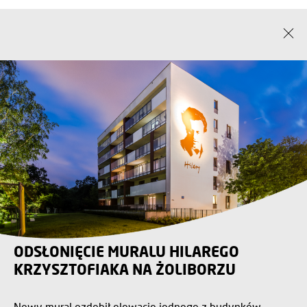
ODSŁONIĘCIE MURALU HILAREGO
KRZYSZTOFIAKA NA ŻOLIBORZU
Nowy mural ozdobił elewację jednego z budynków