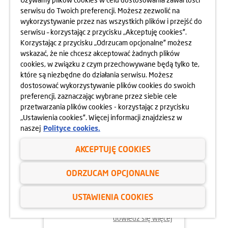
serwisu do Twoich preferencji. Możesz zezwolić na
wykorzystywanie przez nas wszystkich plików i przejść do
dowiedz się więcej
serwisu – korzystając z przycisku „Akceptuję cookies”.
Korzystając z przycisku „Odrzucam opcjonalne” możesz
wskazać, że nie chcesz akceptować żadnych plików
cookies, w związku z czym przechowywane będą tylko te,
które są niezbędne do działania serwisu. Możesz
dostosować wykorzystywanie plików cookies do swoich
preferencji, zaznaczając wybrane przez siebie cele
przetwarzania plików cookies - korzystając z przycisku
„Ustawienia cookies”. Więcej informacji znajdziesz w
naszej
Polityce cookies.
AKCEPTUJĘ COOKIES
03.02.2025
ODRZUCAM OPCJONALNE
DZIEŃ OTWARTY OSIEDLA
GÓRKA NARODOWA
USTAWIENIA COOKIES
08.02.2025
dowiedz się więcej