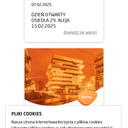
07.02.2025
DZIEŃ OTWARTY
OSIEDLA 29. ALEJA
15.02.2025
dowiedz się więcej
PLIKI COOKIES
05.02.2025
Nasza strona internetowa korzysta z plików cookies
NOWY ZARZĄD PZFD KRAKÓW
Używamy plików cookies w celu dostosowania zawartości