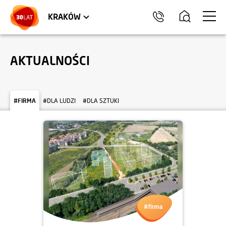
LOKALE USŁUGOWE
TRÓJMIASTO
HEL
KRAKÓW
AKTUALNOŚCI
#FIRMA
#DLA LUDZI
#DLA SZTUKI