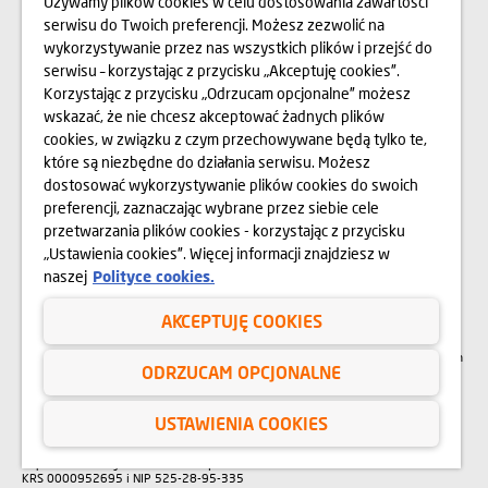
Używamy plików cookies w celu dostosowania zawartości
RELACJE INWESTORSKIE
serwisu do Twoich preferencji. Możesz zezwolić na
wykorzystywanie przez nas wszystkich plików i przejść do
O NAS
serwisu – korzystając z przycisku „Akceptuję cookies”.
Korzystając z przycisku „Odrzucam opcjonalne” możesz
wskazać, że nie chcesz akceptować żadnych plików
OPINIE
cookies, w związku z czym przechowywane będą tylko te,
które są niezbędne do działania serwisu. Możesz
BLOG
dostosować wykorzystywanie plików cookies do swoich
preferencji, zaznaczając wybrane przez siebie cele
przetwarzania plików cookies - korzystając z przycisku
Przedstawione na stronie internetowej www.domd.pl wizualizacje, animacje oraz
„Ustawienia cookies”. Więcej informacji znajdziesz w
modele budynku mają charakter poglądowy. Wygląd budynku oraz
zagospodarowanie terenu mogą nieznacznie ulec zmianie na etapie realizacji.
naszej
Polityce cookies.
Zmianie nie ulegną istotne cechy świadczenia oraz funkcjonalność budynku.
Wszelkie prawa zastrzeżone. Prawa do używania, kopiowania i rozpowszechniania
wszelkich danych i materiałów dostępnych na niniejszej stronie internetowej
AKCEPTUJĘ COOKIES
podlegają w szczególności przepisom ustawy z dnia 4 lutego 1994 r. o Prawie
autorskim i prawach pokrewnych (Dz. U. 2006 Nr 90 poz. 631 z późn. zm.).
Wykorzystywanie danych lub materiałów z niniejszej strony w jakichkolwiek celach
ODRZUCAM OPCJONALNE
wymaga każdorazowo pisemnej zgody Dom Development S.A. W przypadku
zapotrzebowania na w/w materiały prosimy o kontakt na adres:
marketing@domd.pl
USTAWIENIA COOKIES
Sąd Rejonowy dla Krakowa – Śródmieścia w Krakowie | XI Wydział Gospodarczy
Krajowego Rejestru Sądowego |
Kapitał zakładowy: 64 404 750 zł |
KRS 0000952695 i NIP 525-28-95-335