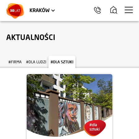
LOKALE USŁUGOWE
TRÓJMIASTO
HEL
KRAKÓW
AKTUALNOŚCI
#FIRMA
#DLA LUDZI
#DLA SZTUKI