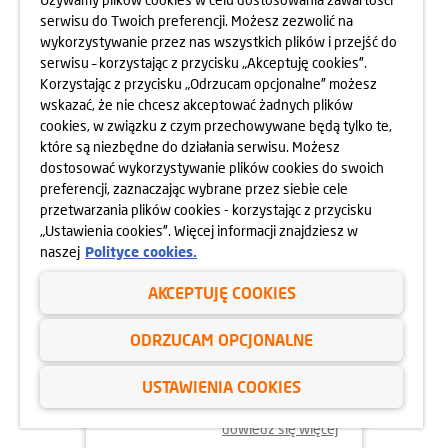
serwisu do Twoich preferencji. Możesz zezwolić na
wykorzystywanie przez nas wszystkich plików i przejść do
dowiedz się więcej
serwisu – korzystając z przycisku „Akceptuję cookies”.
Korzystając z przycisku „Odrzucam opcjonalne” możesz
wskazać, że nie chcesz akceptować żadnych plików
cookies, w związku z czym przechowywane będą tylko te,
które są niezbędne do działania serwisu. Możesz
dostosować wykorzystywanie plików cookies do swoich
preferencji, zaznaczając wybrane przez siebie cele
przetwarzania plików cookies - korzystając z przycisku
„Ustawienia cookies”. Więcej informacji znajdziesz w
naszej
Polityce cookies.
AKCEPTUJĘ COOKIES
02.06.2025
ODRZUCAM OPCJONALNE
ODYSEJA UMYSŁU 2025
USTAWIENIA COOKIES
dowiedz się więcej