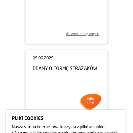
13.06.2025
UCZNIOWIE NA BUDOWIE
OSIEDLA RAPSODIA
dowiedz się więcej
PLIKI COOKIES
05.06.2025
Nasza strona internetowa korzysta z plików cookies
DBAMY O FORMĘ STRAŻAKÓW
Używamy plików cookies w celu dostosowania zawartości