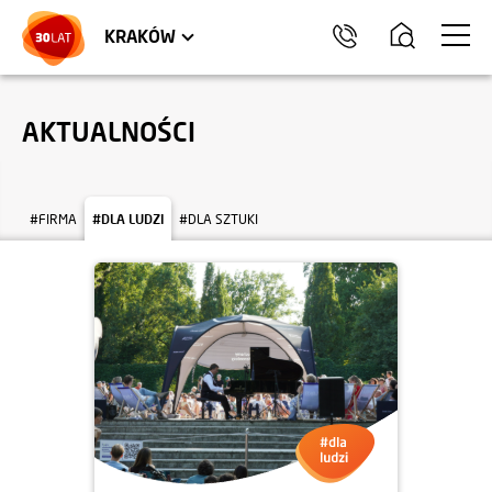
LOKALE USŁUGOWE
TRÓJMIASTO
HEL
KRAKÓW
AKTUALNOŚCI
#FIRMA
#DLA LUDZI
#DLA SZTUKI