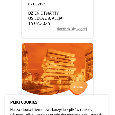
07.02.2025
DZIEŃ OTWARTY
OSIEDLA 29. ALEJA
15.02.2025
dowiedz się więcej
PLIKI COOKIES
05.02.2025
Nasza strona internetowa korzysta z plików cookies
NOWY ZARZĄD PZFD KRAKÓW
Używamy plików cookies w celu dostosowania zawartości