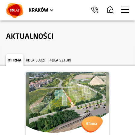
LOKALE USŁUGOWE
TRÓJMIASTO
HEL
KRAKÓW
AKTUALNOŚCI
#FIRMA
#DLA LUDZI
#DLA SZTUKI