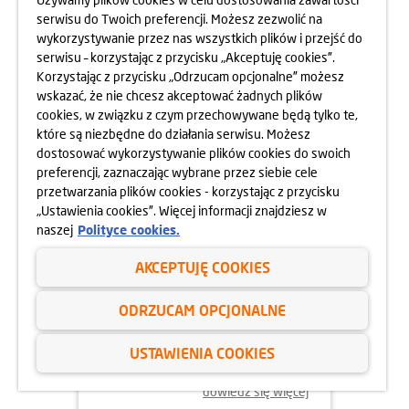
serwisu do Twoich preferencji. Możesz zezwolić na
wykorzystywanie przez nas wszystkich plików i przejść do
dowiedz się więcej
serwisu – korzystając z przycisku „Akceptuję cookies”.
Korzystając z przycisku „Odrzucam opcjonalne” możesz
wskazać, że nie chcesz akceptować żadnych plików
cookies, w związku z czym przechowywane będą tylko te,
które są niezbędne do działania serwisu. Możesz
dostosować wykorzystywanie plików cookies do swoich
preferencji, zaznaczając wybrane przez siebie cele
przetwarzania plików cookies - korzystając z przycisku
„Ustawienia cookies”. Więcej informacji znajdziesz w
naszej
Polityce cookies.
AKCEPTUJĘ COOKIES
03.02.2025
ODRZUCAM OPCJONALNE
DZIEŃ OTWARTY OSIEDLA
GÓRKA NARODOWA
USTAWIENIA COOKIES
08.02.2025
dowiedz się więcej