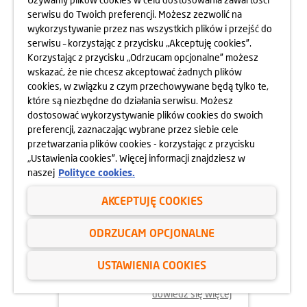
serwisu do Twoich preferencji. Możesz zezwolić na
wykorzystywanie przez nas wszystkich plików i przejść do
dowiedz się więcej
serwisu – korzystając z przycisku „Akceptuję cookies”.
Korzystając z przycisku „Odrzucam opcjonalne” możesz
wskazać, że nie chcesz akceptować żadnych plików
cookies, w związku z czym przechowywane będą tylko te,
które są niezbędne do działania serwisu. Możesz
dostosować wykorzystywanie plików cookies do swoich
preferencji, zaznaczając wybrane przez siebie cele
przetwarzania plików cookies - korzystając z przycisku
„Ustawienia cookies”. Więcej informacji znajdziesz w
naszej
Polityce cookies.
AKCEPTUJĘ COOKIES
02.06.2025
ODRZUCAM OPCJONALNE
ODYSEJA UMYSŁU 2025
USTAWIENIA COOKIES
dowiedz się więcej