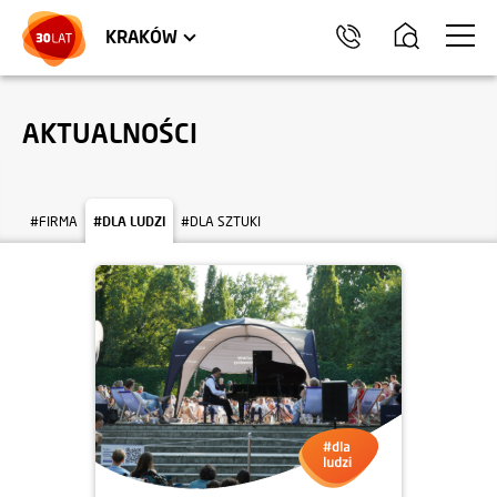
LOKALE USŁUGOWE
TRÓJMIASTO
HEL
KRAKÓW
AKTUALNOŚCI
#FIRMA
#DLA LUDZI
#DLA SZTUKI