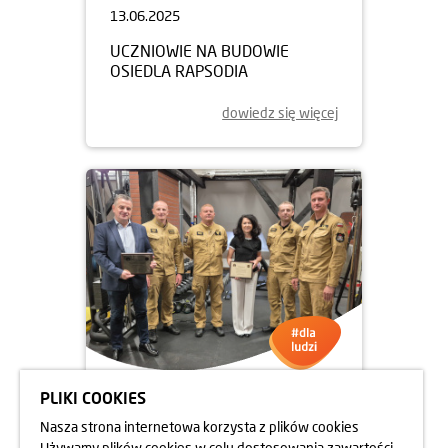
13.06.2025
UCZNIOWIE NA BUDOWIE
OSIEDLA RAPSODIA
dowiedz się więcej
PLIKI COOKIES
05.06.2025
Nasza strona internetowa korzysta z plików cookies
DBAMY O FORMĘ STRAŻAKÓW
Używamy plików cookies w celu dostosowania zawartości