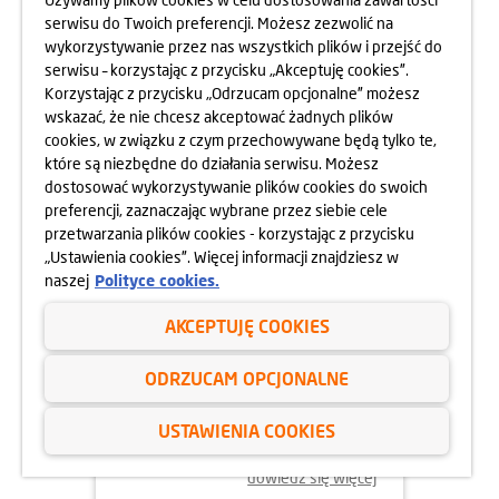
serwisu do Twoich preferencji. Możesz zezwolić na
wykorzystywanie przez nas wszystkich plików i przejść do
dowiedz się więcej
serwisu – korzystając z przycisku „Akceptuję cookies”.
Korzystając z przycisku „Odrzucam opcjonalne” możesz
wskazać, że nie chcesz akceptować żadnych plików
cookies, w związku z czym przechowywane będą tylko te,
które są niezbędne do działania serwisu. Możesz
dostosować wykorzystywanie plików cookies do swoich
preferencji, zaznaczając wybrane przez siebie cele
przetwarzania plików cookies - korzystając z przycisku
„Ustawienia cookies”. Więcej informacji znajdziesz w
naszej
Polityce cookies.
AKCEPTUJĘ COOKIES
02.06.2025
ODRZUCAM OPCJONALNE
ODYSEJA UMYSŁU 2025
USTAWIENIA COOKIES
dowiedz się więcej