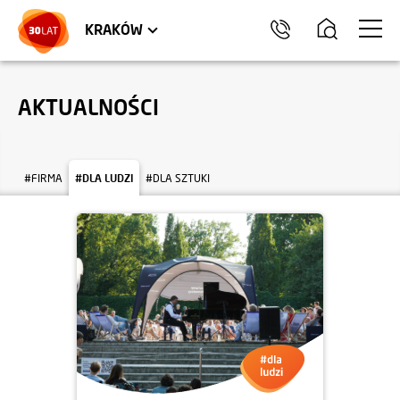
LOKALE USŁUGOWE
TRÓJMIASTO
HEL
KRAKÓW
AKTUALNOŚCI
#FIRMA
#DLA LUDZI
#DLA SZTUKI