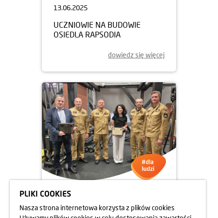
13.06.2025
UCZNIOWIE NA BUDOWIE
OSIEDLA RAPSODIA
dowiedz się więcej
PLIKI COOKIES
05.06.2025
Nasza strona internetowa korzysta z plików cookies
DBAMY O FORMĘ STRAŻAKÓW
Używamy plików cookies w celu dostosowania zawartości