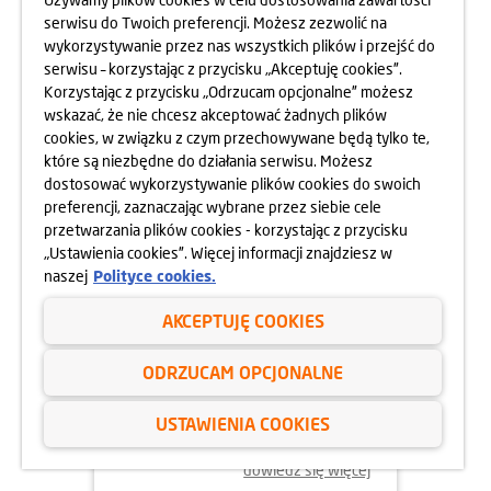
serwisu do Twoich preferencji. Możesz zezwolić na
wykorzystywanie przez nas wszystkich plików i przejść do
dowiedz się więcej
serwisu – korzystając z przycisku „Akceptuję cookies”.
Korzystając z przycisku „Odrzucam opcjonalne” możesz
wskazać, że nie chcesz akceptować żadnych plików
cookies, w związku z czym przechowywane będą tylko te,
które są niezbędne do działania serwisu. Możesz
dostosować wykorzystywanie plików cookies do swoich
preferencji, zaznaczając wybrane przez siebie cele
przetwarzania plików cookies - korzystając z przycisku
„Ustawienia cookies”. Więcej informacji znajdziesz w
naszej
Polityce cookies.
AKCEPTUJĘ COOKIES
02.06.2025
ODRZUCAM OPCJONALNE
ODYSEJA UMYSŁU 2025
USTAWIENIA COOKIES
dowiedz się więcej