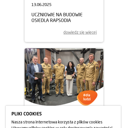
13.06.2025
UCZNIOWIE NA BUDOWIE
OSIEDLA RAPSODIA
dowiedz się więcej
PLIKI COOKIES
05.06.2025
Nasza strona internetowa korzysta z plików cookies
DBAMY O FORMĘ STRAŻAKÓW
Używamy plików cookies w celu dostosowania zawartości