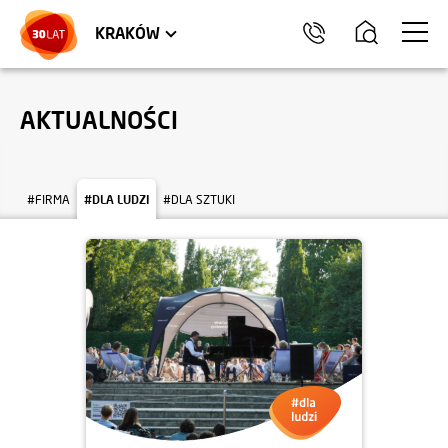
LOKALE USŁUGOWE
TRÓJMIASTO
HEL
KRAKÓW
AKTUALNOŚCI
#FIRMA
#DLA LUDZI
#DLA SZTUKI