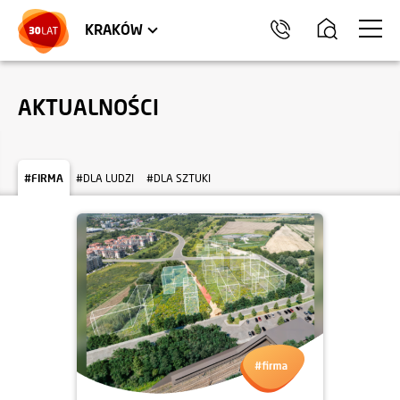
LOKALE USŁUGOWE
TRÓJMIASTO
HEL
KRAKÓW
AKTUALNOŚCI
#FIRMA
#DLA LUDZI
#DLA SZTUKI