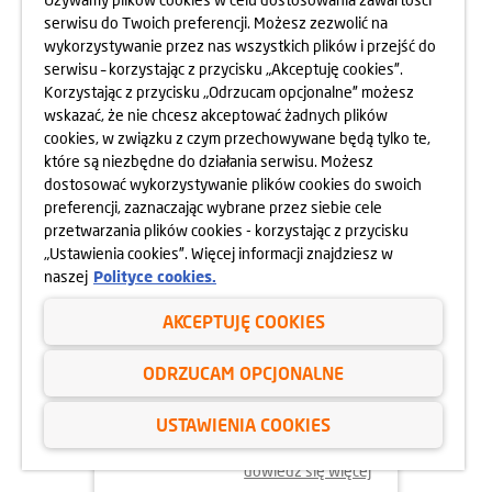
serwisu do Twoich preferencji. Możesz zezwolić na
wykorzystywanie przez nas wszystkich plików i przejść do
dowiedz się więcej
serwisu – korzystając z przycisku „Akceptuję cookies”.
Korzystając z przycisku „Odrzucam opcjonalne” możesz
wskazać, że nie chcesz akceptować żadnych plików
cookies, w związku z czym przechowywane będą tylko te,
które są niezbędne do działania serwisu. Możesz
dostosować wykorzystywanie plików cookies do swoich
preferencji, zaznaczając wybrane przez siebie cele
przetwarzania plików cookies - korzystając z przycisku
„Ustawienia cookies”. Więcej informacji znajdziesz w
naszej
Polityce cookies.
AKCEPTUJĘ COOKIES
03.02.2025
ODRZUCAM OPCJONALNE
DZIEŃ OTWARTY OSIEDLA
GÓRKA NARODOWA
USTAWIENIA COOKIES
08.02.2025
dowiedz się więcej