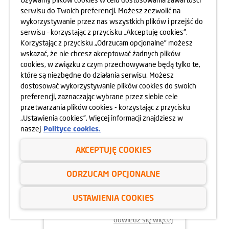
Z DOMÓW DZIECKA
serwisu do Twoich preferencji. Możesz zezwolić na
wykorzystywanie przez nas wszystkich plików i przejść do
dowiedz się więcej
serwisu – korzystając z przycisku „Akceptuję cookies”.
Korzystając z przycisku „Odrzucam opcjonalne” możesz
wskazać, że nie chcesz akceptować żadnych plików
cookies, w związku z czym przechowywane będą tylko te,
które są niezbędne do działania serwisu. Możesz
dostosować wykorzystywanie plików cookies do swoich
preferencji, zaznaczając wybrane przez siebie cele
przetwarzania plików cookies - korzystając z przycisku
„Ustawienia cookies”. Więcej informacji znajdziesz w
naszej
Polityce cookies.
AKCEPTUJĘ COOKIES
15.07.2024
ODRZUCAM OPCJONALNE
FIRMOWY SPŁYW KAJAKOWY ZE
USTAWIENIA COOKIES
SPRZĄTANIEM RZEKI
dowiedz się więcej