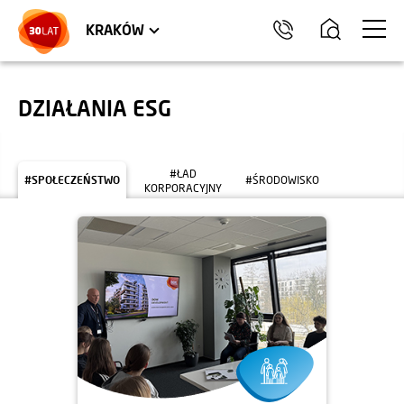
LOKALE USŁUGOWE
TRÓJMIASTO
HEL
KRAKÓW
DZIAŁANIA ESG
#ŁAD
#SPOŁECZEŃSTWO
#ŚRODOWISKO
KORPORACYJNY