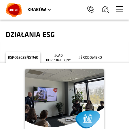
LOKALE USŁUGOWE
TRÓJMIASTO
HEL
KRAKÓW
DZIAŁANIA ESG
#ŁAD
#SPOŁECZEŃSTWO
#ŚRODOWISKO
KORPORACYJNY