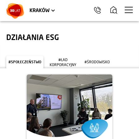
LOKALE USŁUGOWE
TRÓJMIASTO
HEL
KRAKÓW
DZIAŁANIA ESG
#ŁAD
#SPOŁECZEŃSTWO
#ŚRODOWISKO
KORPORACYJNY