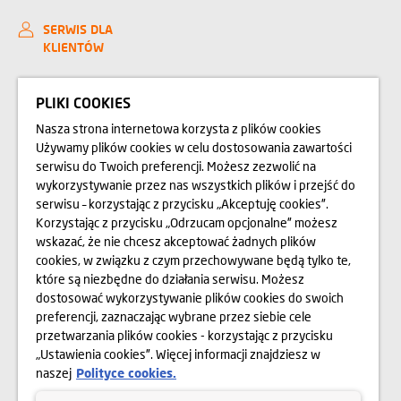
SERWIS DLA
KLIENTÓW
KONTAKT
PLIKI COOKIES
Nasza strona internetowa korzysta z plików cookies
ZAKUPIMY GRUNTY
Używamy plików cookies w celu dostosowania zawartości
serwisu do Twoich preferencji. Możesz zezwolić na
RELACJE INWESTORSKIE
wykorzystywanie przez nas wszystkich plików i przejść do
serwisu – korzystając z przycisku „Akceptuję cookies”.
O NAS
Korzystając z przycisku „Odrzucam opcjonalne” możesz
wskazać, że nie chcesz akceptować żadnych plików
OPINIE
cookies, w związku z czym przechowywane będą tylko te,
które są niezbędne do działania serwisu. Możesz
BLOG
dostosować wykorzystywanie plików cookies do swoich
preferencji, zaznaczając wybrane przez siebie cele
przetwarzania plików cookies - korzystając z przycisku
„Ustawienia cookies”. Więcej informacji znajdziesz w
Przedstawione na stronie internetowej www.domd.pl wizualizacje, animacje oraz
modele budynku mają charakter poglądowy. Wygląd budynku oraz
naszej
Polityce cookies.
zagospodarowanie terenu mogą nieznacznie ulec zmianie na etapie realizacji.
Zmianie nie ulegną istotne cechy świadczenia oraz funkcjonalność budynku.
Wszelkie prawa zastrzeżone. Prawa do używania, kopiowania i rozpowszechniania