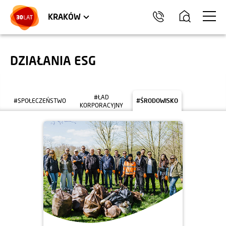
LOKALE USŁUGOWE
TRÓJMIASTO
HEL
KRAKÓW
DZIAŁANIA ESG
#ŁAD
#SPOŁECZEŃSTWO
#ŚRODOWISKO
KORPORACYJNY