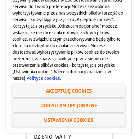
serwisu do Twoich preferencji. Możesz zezwolić na
05.05.2025
wykorzystywanie przez nas wszystkich plików i przejść do
DZIEŃ OTWARTY OSIEDLA
serwisu – korzystając z przycisku „Akceptuję cookies”.
HARMONIA MOKOTÓW
Korzystając z przycisku „Odrzucam opcjonalne” możesz
10.05.2025
wskazać, że nie chcesz akceptować żadnych plików
dowiedz się więcej
cookies, w związku z czym przechowywane będą tylko te,
które są niezbędne do działania serwisu. Możesz
dostosować wykorzystywanie plików cookies do swoich
preferencji, zaznaczając wybrane przez siebie cele
przetwarzania plików cookies - korzystając z przycisku
„Ustawienia cookies”. Więcej informacji znajdziesz w
naszej
Polityce cookies.
AKCEPTUJĘ COOKIES
ODRZUCAM OPCJONALNE
USTAWIENIA COOKIES
05.05.2025
DZIEŃ OTWARTY