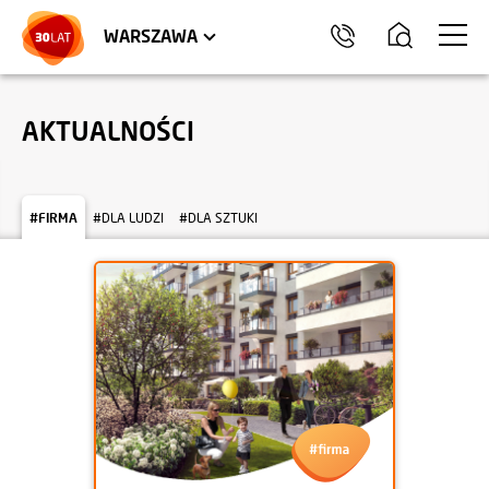
LOKALE USŁUGOWE
HEL
WARSZAWA
AKTUALNOŚCI
#FIRMA
#DLA LUDZI
#DLA SZTUKI