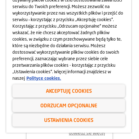
serwisu do Twoich preferencji. Możesz zezwolić na
wykorzystywanie przez nas wszystkich plików i przejść do
dowiedz się więcej
serwisu – korzystając z przycisku „Akceptuję cookies”.
Korzystając z przycisku „Odrzucam opcjonalne” możesz
wskazać, że nie chcesz akceptować żadnych plików
cookies, w związku z czym przechowywane będą tylko te,
które są niezbędne do działania serwisu. Możesz
dostosować wykorzystywanie plików cookies do swoich
preferencji, zaznaczając wybrane przez siebie cele
przetwarzania plików cookies - korzystając z przycisku
„Ustawienia cookies”. Więcej informacji znajdziesz w
naszej
Polityce cookies.
AKCEPTUJĘ COOKIES
24.04.2025
ODRZUCAM OPCJONALNE
800 MIESZKAŃ BEZ WKŁADU
WŁASNEGO
USTAWIENIA COOKIES
dowiedz się więcej