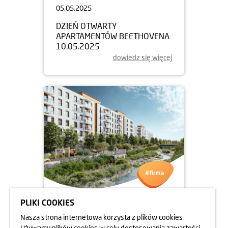
05.05.2025
DZIEŃ OTWARTY
APARTAMENTÓW BEETHOVENA
10.05.2025
dowiedz się więcej
PLIKI COOKIES
05.05.2025
Nasza strona internetowa korzysta z plików cookies
DZIEŃ OTWARTY
Używamy plików cookies w celu dostosowania zawartości