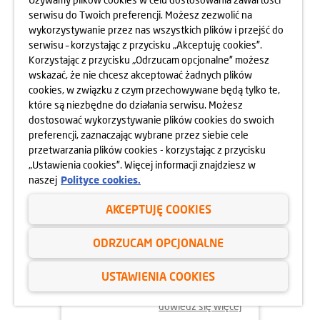
MOKOTOWA SPORTOWEGO
serwisu do Twoich preferencji. Możesz zezwolić na
10.05.2025
wykorzystywanie przez nas wszystkich plików i przejść do
dowiedz się więcej
serwisu – korzystając z przycisku „Akceptuję cookies”.
Korzystając z przycisku „Odrzucam opcjonalne” możesz
wskazać, że nie chcesz akceptować żadnych plików
cookies, w związku z czym przechowywane będą tylko te,
które są niezbędne do działania serwisu. Możesz
dostosować wykorzystywanie plików cookies do swoich
preferencji, zaznaczając wybrane przez siebie cele
przetwarzania plików cookies - korzystając z przycisku
„Ustawienia cookies”. Więcej informacji znajdziesz w
naszej
Polityce cookies.
AKCEPTUJĘ COOKIES
24.04.2025
ODRZUCAM OPCJONALNE
800 MIESZKAŃ BEZ WKŁADU
WŁASNEGO
USTAWIENIA COOKIES
dowiedz się więcej