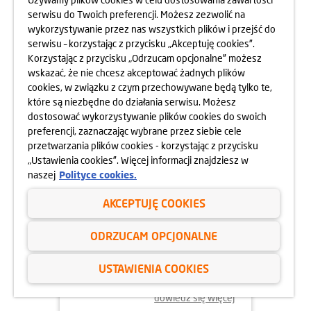
MOKOTOWA SPORTOWEGO
serwisu do Twoich preferencji. Możesz zezwolić na
10.05.2025
wykorzystywanie przez nas wszystkich plików i przejść do
dowiedz się więcej
serwisu – korzystając z przycisku „Akceptuję cookies”.
Korzystając z przycisku „Odrzucam opcjonalne” możesz
wskazać, że nie chcesz akceptować żadnych plików
cookies, w związku z czym przechowywane będą tylko te,
które są niezbędne do działania serwisu. Możesz
dostosować wykorzystywanie plików cookies do swoich
preferencji, zaznaczając wybrane przez siebie cele
przetwarzania plików cookies - korzystając z przycisku
„Ustawienia cookies”. Więcej informacji znajdziesz w
naszej
Polityce cookies.
AKCEPTUJĘ COOKIES
24.04.2025
ODRZUCAM OPCJONALNE
800 MIESZKAŃ BEZ WKŁADU
WŁASNEGO
USTAWIENIA COOKIES
dowiedz się więcej