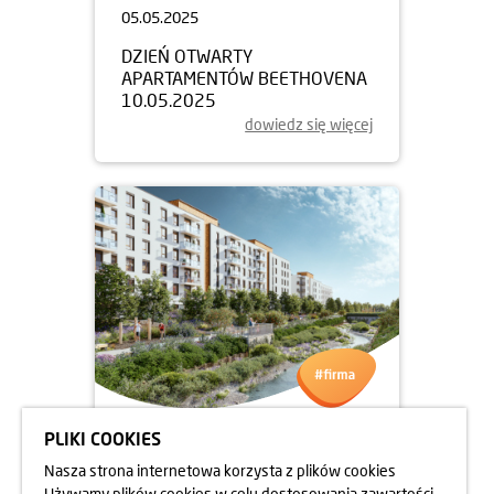
05.05.2025
DZIEŃ OTWARTY
APARTAMENTÓW BEETHOVENA
10.05.2025
dowiedz się więcej
PLIKI COOKIES
05.05.2025
Nasza strona internetowa korzysta z plików cookies
DZIEŃ OTWARTY
Używamy plików cookies w celu dostosowania zawartości