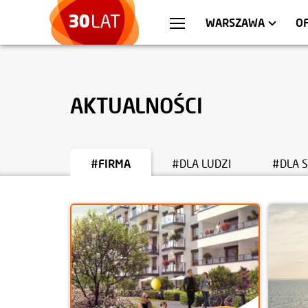
WROCŁAW
MIESZKANIA
KRA
AP
WARSZAWA
O
AKTUALNOŚCI
#FIRMA
#DLA LUDZI
#DLA 