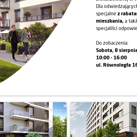
Dla odwiedzającyc
specjalne
z rabat
mieszkania,
a tak
specjaliści odpowi
Do zobaczenia:
Sobota, 8 sierpni
10:00 - 16:00
ul. Równoległa 1