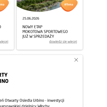
25.06.2026
O
NOWY ETAP
MOKOTOWA SPORTOWEGO
JUŻ W SPRZEDAŻY
więcej
dowiedz się więcej
RTY
INO
ń Otwarty Osiedla Urbino - inwestycji
arszawskiej dzielnicy Włochy.