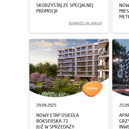
SKORZYSTAJ ZE SPECJALNEJ
NOWY
PROMOCJI!
MIE
MET
dowiedz się więcej
29.09.2025
25.0
NOWY ETAP OSIEDLA
APA
BOKSERSKA 71
GRZ
JUŻ W SPRZEDAŻY
INW