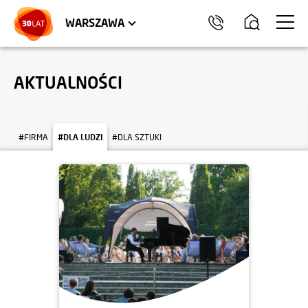
LOKALE USŁUGOWE
HEL
WARSZAWA
AKTUALNOŚCI
#FIRMA
#DLA LUDZI
#DLA SZTUKI