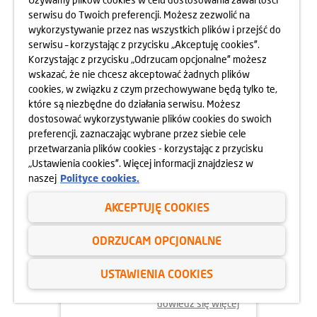
serwisu do Twoich preferencji. Możesz zezwolić na
wykorzystywanie przez nas wszystkich plików i przejść do
dowiedz się więcej
serwisu – korzystając z przycisku „Akceptuję cookies”.
Korzystając z przycisku „Odrzucam opcjonalne” możesz
wskazać, że nie chcesz akceptować żadnych plików
cookies, w związku z czym przechowywane będą tylko te,
które są niezbędne do działania serwisu. Możesz
dostosować wykorzystywanie plików cookies do swoich
preferencji, zaznaczając wybrane przez siebie cele
przetwarzania plików cookies - korzystając z przycisku
„Ustawienia cookies”. Więcej informacji znajdziesz w
naszej
Polityce cookies.
AKCEPTUJĘ COOKIES
02.06.2025
ODRZUCAM OPCJONALNE
ODYSEJA UMYSŁU 2025
USTAWIENIA COOKIES
dowiedz się więcej