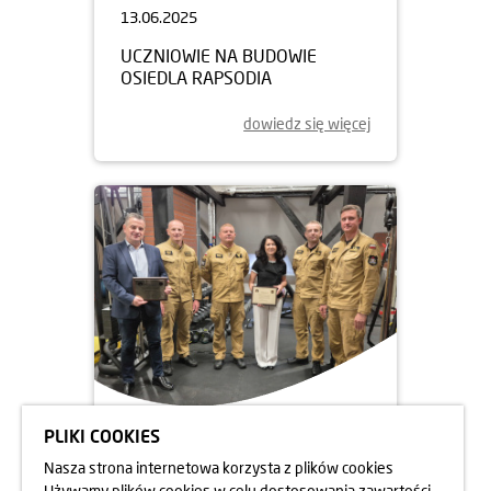
13.06.2025
UCZNIOWIE NA BUDOWIE
OSIEDLA RAPSODIA
dowiedz się więcej
PLIKI COOKIES
05.06.2025
Nasza strona internetowa korzysta z plików cookies
DBAMY O FORMĘ STRAŻAKÓW
Używamy plików cookies w celu dostosowania zawartości