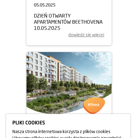
05.05.2025
DZIEŃ OTWARTY
APARTAMENTÓW BEETHOVENA
10.05.2025
dowiedz się więcej
PLIKI COOKIES
05.05.2025
Nasza strona internetowa korzysta z plików cookies
DZIEŃ OTWARTY
Używamy plików cookies w celu dostosowania zawartości