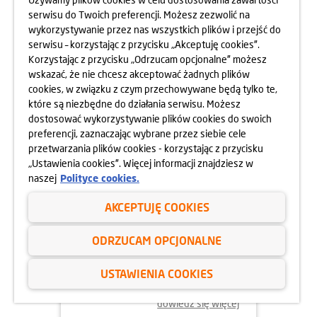
MOKOTOWA SPORTOWEGO
serwisu do Twoich preferencji. Możesz zezwolić na
10.05.2025
wykorzystywanie przez nas wszystkich plików i przejść do
dowiedz się więcej
serwisu – korzystając z przycisku „Akceptuję cookies”.
Korzystając z przycisku „Odrzucam opcjonalne” możesz
wskazać, że nie chcesz akceptować żadnych plików
cookies, w związku z czym przechowywane będą tylko te,
które są niezbędne do działania serwisu. Możesz
dostosować wykorzystywanie plików cookies do swoich
preferencji, zaznaczając wybrane przez siebie cele
przetwarzania plików cookies - korzystając z przycisku
„Ustawienia cookies”. Więcej informacji znajdziesz w
naszej
Polityce cookies.
AKCEPTUJĘ COOKIES
24.04.2025
ODRZUCAM OPCJONALNE
800 MIESZKAŃ BEZ WKŁADU
WŁASNEGO
USTAWIENIA COOKIES
dowiedz się więcej