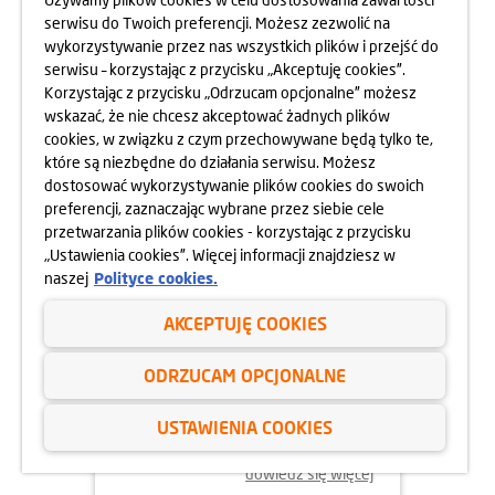
MOKOTOWA SPORTOWEGO
serwisu do Twoich preferencji. Możesz zezwolić na
10.05.2025
wykorzystywanie przez nas wszystkich plików i przejść do
dowiedz się więcej
serwisu – korzystając z przycisku „Akceptuję cookies”.
Korzystając z przycisku „Odrzucam opcjonalne” możesz
wskazać, że nie chcesz akceptować żadnych plików
cookies, w związku z czym przechowywane będą tylko te,
które są niezbędne do działania serwisu. Możesz
dostosować wykorzystywanie plików cookies do swoich
preferencji, zaznaczając wybrane przez siebie cele
przetwarzania plików cookies - korzystając z przycisku
„Ustawienia cookies”. Więcej informacji znajdziesz w
naszej
Polityce cookies.
AKCEPTUJĘ COOKIES
24.04.2025
ODRZUCAM OPCJONALNE
800 MIESZKAŃ BEZ WKŁADU
WŁASNEGO
USTAWIENIA COOKIES
dowiedz się więcej