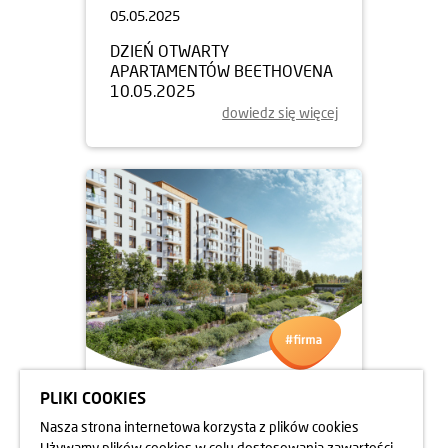
05.05.2025
DZIEŃ OTWARTY
APARTAMENTÓW BEETHOVENA
10.05.2025
dowiedz się więcej
PLIKI COOKIES
05.05.2025
Nasza strona internetowa korzysta z plików cookies
DZIEŃ OTWARTY
Używamy plików cookies w celu dostosowania zawartości