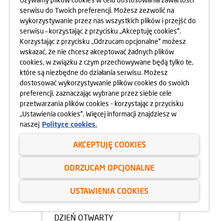
serwisu do Twoich preferencji. Możesz zezwolić na
05.05.2025
wykorzystywanie przez nas wszystkich plików i przejść do
DZIEŃ OTWARTY OSIEDLA
serwisu – korzystając z przycisku „Akceptuję cookies”.
HARMONIA MOKOTÓW
Korzystając z przycisku „Odrzucam opcjonalne” możesz
10.05.2025
wskazać, że nie chcesz akceptować żadnych plików
dowiedz się więcej
cookies, w związku z czym przechowywane będą tylko te,
które są niezbędne do działania serwisu. Możesz
dostosować wykorzystywanie plików cookies do swoich
preferencji, zaznaczając wybrane przez siebie cele
przetwarzania plików cookies - korzystając z przycisku
„Ustawienia cookies”. Więcej informacji znajdziesz w
naszej
Polityce cookies.
AKCEPTUJĘ COOKIES
ODRZUCAM OPCJONALNE
USTAWIENIA COOKIES
05.05.2025
DZIEŃ OTWARTY