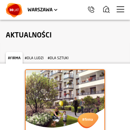
LOKALE USŁUGOWE
HEL
WARSZAWA
AKTUALNOŚCI
#FIRMA
#DLA LUDZI
#DLA SZTUKI