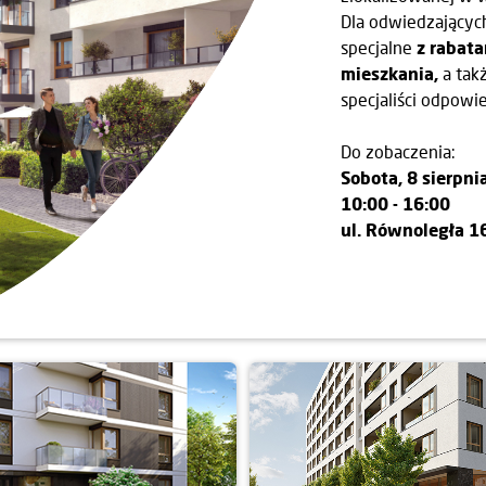
Dla odwiedzającyc
specjalne
z rabat
mieszkania,
a tak
specjaliści odpowi
Do zobaczenia:
Sobota, 8 sierpni
10:00 - 16:00
ul. Równoległa 1