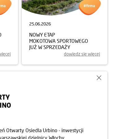
25.06.2026
O
NOWY ETAP
MOKOTOWA SPORTOWEGO
JUŻ W SPRZEDAŻY
więcej
dowiedz się więcej
RTY
INO
ń Otwarty Osiedla Urbino - inwestycji
arszawskiej dzielnicy Włochy.