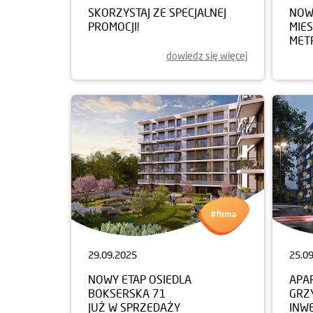
SKORZYSTAJ ZE SPECJALNEJ
NOWY
PROMOCJI!
MIE
MET
dowiedz się więcej
29.09.2025
25.0
NOWY ETAP OSIEDLA
APA
BOKSERSKA 71
GRZ
JUŻ W SPRZEDAŻY
INW