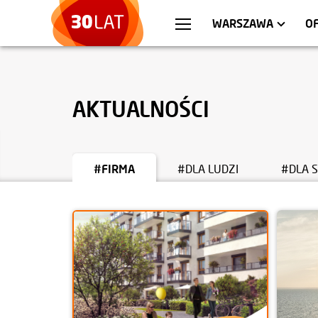
WROCŁAW
MIESZKANIA
KRA
AP
WARSZAWA
O
AKTUALNOŚCI
#FIRMA
#DLA LUDZI
#DLA 