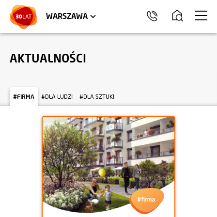
LOKALE USŁUGOWE
HEL
WARSZAWA
AKTUALNOŚCI
#FIRMA
#DLA LUDZI
#DLA SZTUKI