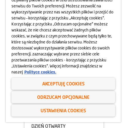
serwisu do Twoich preferencji. Możesz zezwolić na
05.05.2025
wykorzystywanie przez nas wszystkich plików i przejść do
DZIEŃ OTWARTY OSIEDLA
serwisu – korzystając z przycisku „Akceptuję cookies”.
HARMONIA MOKOTÓW
Korzystając z przycisku „Odrzucam opcjonalne” możesz
10.05.2025
wskazać, że nie chcesz akceptować żadnych plików
dowiedz się więcej
cookies, w związku z czym przechowywane będą tylko te,
które są niezbędne do działania serwisu. Możesz
dostosować wykorzystywanie plików cookies do swoich
preferencji, zaznaczając wybrane przez siebie cele
przetwarzania plików cookies - korzystając z przycisku
„Ustawienia cookies”. Więcej informacji znajdziesz w
naszej
Polityce cookies.
AKCEPTUJĘ COOKIES
ODRZUCAM OPCJONALNE
USTAWIENIA COOKIES
05.05.2025
DZIEŃ OTWARTY