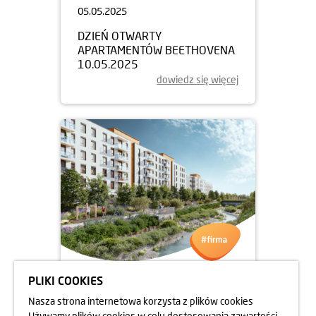
05.05.2025
DZIEŃ OTWARTY
APARTAMENTÓW BEETHOVENA
10.05.2025
dowiedz się więcej
PLIKI COOKIES
05.05.2025
Nasza strona internetowa korzysta z plików cookies
DZIEŃ OTWARTY
Używamy plików cookies w celu dostosowania zawartości