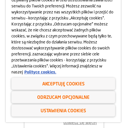
MOKOTOWA SPORTOWEGO
serwisu do Twoich preferencji. Możesz zezwolić na
10.05.2025
wykorzystywanie przez nas wszystkich plików i przejść do
dowiedz się więcej
serwisu – korzystając z przycisku „Akceptuję cookies”.
Korzystając z przycisku „Odrzucam opcjonalne” możesz
wskazać, że nie chcesz akceptować żadnych plików
cookies, w związku z czym przechowywane będą tylko te,
które są niezbędne do działania serwisu. Możesz
dostosować wykorzystywanie plików cookies do swoich
preferencji, zaznaczając wybrane przez siebie cele
przetwarzania plików cookies - korzystając z przycisku
„Ustawienia cookies”. Więcej informacji znajdziesz w
naszej
Polityce cookies.
AKCEPTUJĘ COOKIES
24.04.2025
ODRZUCAM OPCJONALNE
800 MIESZKAŃ BEZ WKŁADU
WŁASNEGO
USTAWIENIA COOKIES
dowiedz się więcej